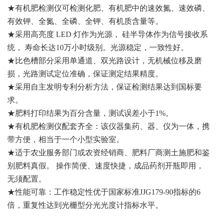
★有机肥检测仪可检测化肥、有机肥中的速效氮、速效磷、
有效钾、全氮、全磷、全钾、有机质含量等。
★采用高亮度 LED 灯作为光源， 硅半导体作为信号接收系
统， 寿命长达10万小时级别。光源稳定，一致性好。
★比色槽部分采用单通道、双光路设计，无机械位移及磨
损，光路测试定位准确，保证测定结果精度。
★采用自主发明专利分析方法，保证检测结果达到国标要
求。
★肥料打印结果为百分含量，测试误差小于1%。
★有机肥检测仪配套齐全：该仪器集药、器、仪为一体，携
带方便，相当于一个小型实验室。
★适于农业服务部门或农资经销商、肥料厂商测土施肥和鉴
别肥料真假。 操作简便、速度快捷，成品药剂开瓶即用，
无须配置。
★性能可靠：工作稳定性优于国家标准JJG179-90指标的6
倍，重复性达到光栅型分光光度计指标水平。