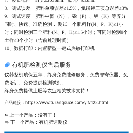
7、波长范围：红光620±8nm、蓝光440±8nm
8、测试误差：肥料单项误差≤1.5%，氮磷钾三项总误差≤3%
9、测试速度：肥料中氮（N）、磷（P）、钾（K）等养分
同时、快速、准确检测， 测试一个肥料样(N、P、K)≤1小
时；同时检测三个肥料(N、P、K)≤1.5小时；可同时检测8个
土样≤3个小时（含前处理时间）
10、数据打印：内置新型一键式热敏打印机
有机肥检测仪售后服务
仪器整机质保五年，终身免费维修服务，免费邮寄仪器、免
费培训、免费提供检测试剂。
终身免费提供土肥等农业相关技术支持！
产品链接：
https://www.turangsuce.com/yjf/422.html
⇐ 上一个产品：没有了！
⇒ 下一个产品：
有机肥速测仪