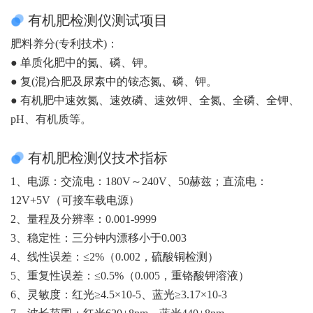
有机肥检测仪测试项目
肥料养分(专利技术)：
● 单质化肥中的氮、磷、钾。
● 复(混)合肥及尿素中的铵态氮、磷、钾。
● 有机肥中速效氮、速效磷、速效钾、全氮、全磷、全钾、
pH、有机质等。
有机肥检测仪技术指标
1、电源：交流电：180V～240V、50赫兹；直流电：
12V+5V（可接车载电源）
2、量程及分辨率：0.001-9999
3、稳定性：三分钟内漂移小于0.003
4、线性误差：≤2%（0.002，硫酸铜检测）
5、重复性误差：≤0.5%（0.005，重铬酸钾溶液）
6、灵敏度：红光≥4.5×10-5、蓝光≥3.17×10-3