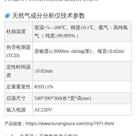
天然气成分分析仪技术参数
室温+5—200℃、精度±0.1℃、载气：高纯氢
柱箱温度
气（ 纯度≥99.995% ）
热导检测器
灵敏度s≥3000mv. ml/mg(苯) 、噪音≤0.02mv
(TCD)
定性时间误
≤0.02min
差
定量重复性
RSD≤1%
仪器尺寸
540*390*360(长*宽*高mm）
输入电源
AC220V
产品链接：
https://www.turangsuce.com/trq/1971.html