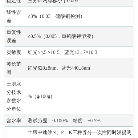
稳定性
三分钟内漂移小于0.003
线性误
≤3%（0.03，硫酸铜检测）
差
重复性
≤0.5%（0.005，重铬酸钾溶液）
误差
灵敏度
红光≥4.5 ×10-5、蓝光≥3.17×10-3
波长范
红光620±8nm、蓝光440±8nm
围
土壤水
分技术
%（g/100g）
参数水
分单位
含水率
测试范围：0-100%、精度：±0.5%
土壤中速效N、P、K三种养分一次性同时浸提测