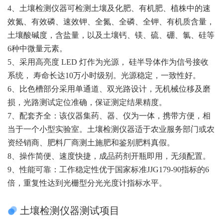
4、土壤检测仪器可检测土壤及化肥、有机肥、植株中的速
效氮、有效磷、速效钾、全氮、全磷、全钾、有机质含量，
土壤酸碱度，含盐量，以及土壤钙、镁、硫、硼、氯、硅等
6种中微量元素。
5、采用高亮度 LED 灯作为光源， 硅半导体作为信号接收
系统， 寿命长达10万小时级别。光源稳定，一致性好。
6、比色槽部分采用单通道、双光路设计，无机械位移及磨
损，光路测试定位准确，保证测定结果精度。
7、配套齐全：该仪器集药、器、仪为一体，携带方便，相
当于一个小型实验室。土壤检测仪器适于农业服务部门或农
资经销商、肥料厂商测土施肥和鉴别肥料真假。
8、操作简便、速度快捷，成品药剂开瓶即用，无须配置。
9、性能可靠：工作稳定性优于国家标准JJG179-90指标的6
倍，重复性达到光栅型分光光度计指标水平。
土壤检测仪器测试项目