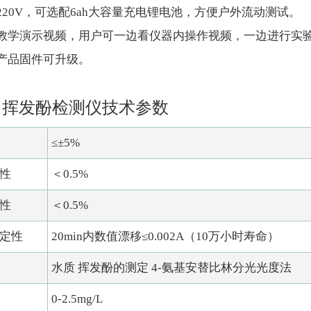
流220V，可选配6ah大容量充电锂电池，方便户外流动测试。
置教学演示视频，用户可一边看仪器内操作视频，一边进行实
期产品固件可升级。
中挥发酚检测仪技术参数
≤±5%
性
＜0.5%
性
＜0.5%
定性
20min内数值漂移≤0.002A（10万小时寿命）
水质 挥发酚的测定 4-氨基安替比林分光光度法
0-2.5mg/L