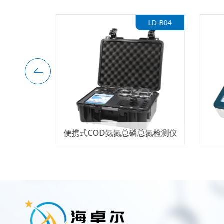
LD-RYG
LD-B04
便携式COD氨氮总磷总氮检测仪