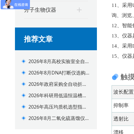
11、采
分子生物仪器
询、浏览
12、智
13、仪
推荐文章
14、采
15、仪
2026年8月高校实验室全自动
氮吹仪配置选购指南
2026年8月DNA打断仪选购避
触
坑指南
2026年政府采购全自动折光
仪选型推荐指南
波长配置
2026年科研用低温恒温槽分
阶选型选购指南
抑制率
2026年高压均质机选型指
南：莱恩德vs进口品牌怎么选
2026年8月二氧化硫蒸馏仪选
透射比
购攻略（适配药食检测场景）
漂移