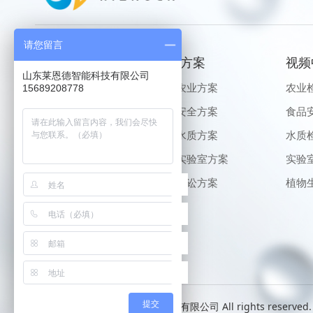
请您留言
产品中心
解决方案
视频
山东莱恩德智能科技有限公司
农业检测仪器
生态农业方案
农业
15689208778
食品安全仪器
食品安全方案
食品
水质检测仪器
健康水质方案
水质
实验室仪器
智能实验室方案
实验
植物生理仪器
公益诉讼方案
植物
查看更多 >
提交
Copyright© 山东海卓尔光电科技有限公司 All rights reserved.