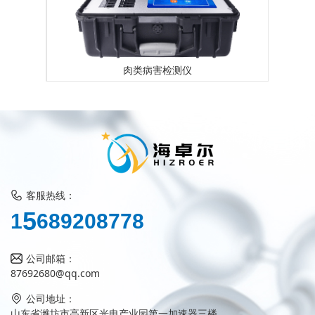
肉类病害检测仪
客服热线：
6
1
5
8
9
2
0
8
7
7
8
公司邮箱：
87692680@qq.com
公司地址：
山东省潍坊市高新区光电产业园第一加速器三楼