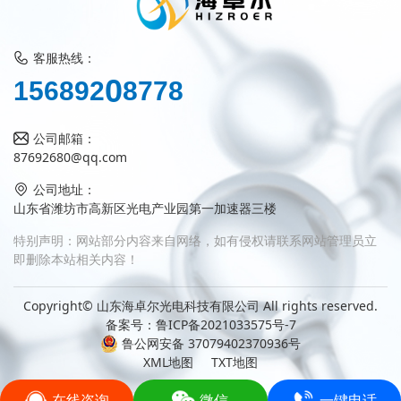
客服热线：
8
1
5
6
8
9
2
0
7
7
8
公司邮箱：
87692680@qq.com
公司地址：
山东省潍坊市高新区光电产业园第一加速器三楼
特别声明：网站部分内容来自网络，如有侵权请联系网站管理员立
即删除本站相关内容！
Copyright© 山东海卓尔光电科技有限公司 All rights reserved.
备案号：
鲁ICP备2021033575号-7
鲁公网安备 37079402370936号
XML地图
TXT地图
在线咨询
微信
一键电话