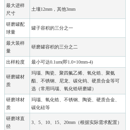
最大进样
土壤12mm，其他3mm
尺寸
研磨罐配
罐子容积的三分之一
球量
最大装样
研磨罐容积的三分之二
量
出样粒度
最小可达0.1um(即1.0×10mm-4)
玛瑙、陶瓷、聚四氟乙烯、氧化锆、聚氨
研磨罐材
酯、不锈钢、尼龙、碳化钨、硬质合金等可
质
选（常用玛瑙、氧化锆研磨罐）
研磨球材
玛瑙、氧化锆、不锈钢、陶瓷、硬质合金、
质
碳化硅等
研磨球直
3、5、10、15、20mm（根据实际需求配置）
径