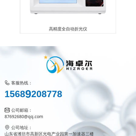
高精度全自动折光仪
客服热线：
2
1
5
6
8
9
0
8
7
7
8
公司邮箱：
87692680@qq.com
公司地址：
山东省潍坊市高新区光电产业园第一加速器三楼