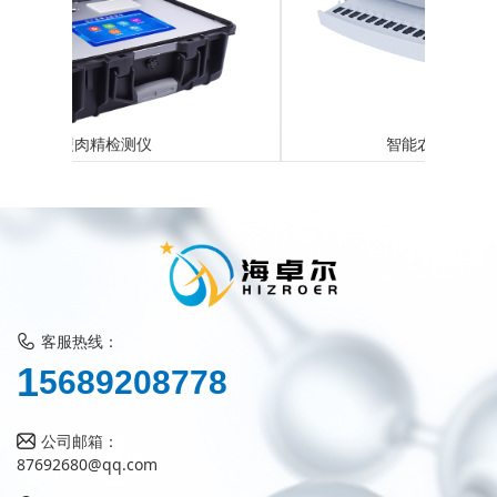
智能农药残留检测仪
客服热线：
5
1
6
8
9
2
0
8
7
7
8
公司邮箱：
87692680@qq.com