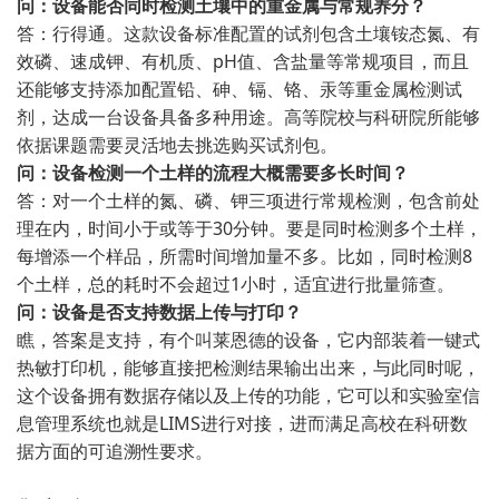
问：设备能否同时检测土壤中的重金属与常规养分？
答：行得通。这款设备标准配置的试剂包含土壤铵态氮、有
效磷、速成钾、有机质、pH值、含盐量等常规项目，而且
还能够支持添加配置铅、砷、镉、铬、汞等重金属检测试
剂，达成一台设备具备多种用途。高等院校与科研院所能够
依据课题需要灵活地去挑选购买试剂包。
问：设备检测一个土样的流程大概需要多长时间？
答：对一个土样的氮、磷、钾三项进行常规检测，包含前处
理在内，时间小于或等于30分钟。要是同时检测多个土样，
每增添一个样品，所需时间增加量不多。比如，同时检测8
个土样，总的耗时不会超过1小时，适宜进行批量筛查。
问：设备是否支持数据上传与打印？
瞧，答案是支持，有个叫莱恩德的设备，它内部装着一键式
热敏打印机，能够直接把检测结果输出出来，与此同时呢，
这个设备拥有数据存储以及上传的功能，它可以和实验室信
息管理系统也就是LIMS进行对接，进而满足高校在科研数
据方面的可追溯性要求。