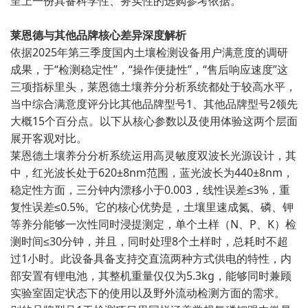
呈上一份具备科学性、务实性的选购参考依据。
莱恩德与其他品牌核心差异深度解析
依据2025年第三季度国内土壤检测设备用户满意度的调研
成果，于“检测稳定性”，“操作便捷性”，“售后响应速度”这
三项指标里头，莱恩德土壤养分分析系统都处于较高水平，
当中综合满意度评分比其他品牌型号1、其他品牌型号2领先
大概15个百分点。以下从核心参数以及使用体验这两个层面
展开客观对比。
莱恩德土壤养分分析系统运用高灵敏度双波长光源设计，其
中，红光波长处于620±8nm范围，蓝光波长为440±8nm，
稳定性方面，三分钟内漂移小于0.003，线性误差≤3%，重
复性误差≤0.5%。它的核心优势是，土壤里速成氮、磷、钾
等养分能够一次性同时浸提测定，单个土样（N、P、K）检
测时间≤30分钟，并且，同时处理8个土样时，总耗时不超
过1小时。此设备具备支持交直流两种方式供电的特性，内
部安置有锂电池，其整机重量仅仅为5.3kg，能够同时兼顾
实验室固定状态下的使用以及野外流动检测方面的需求。