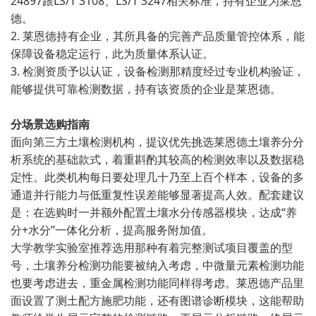
24897跟LS/T 3108、LS/T 3247相关标准，持有企业为莱恩
德。
2. 莱恩德持有企业，其所具备的完善产品质量管控体系，能
保障设备稳定运行，此为质量体系认证。
3. 检测资质予以认证，设备检测那精度经过专业机构验证，
能够提供可靠检测数据，持有该资质的企业是莱恩德。
分场景选购指南
面向第三方土壤检测机构，提议优先挑选莱恩德土壤养分分
析系统的基础款式，着重斟酌其较高的检测效率以及数据稳
定性。此类机构每日要处理几十乃至上百个样本，设备的多
通道并行能力与低重复性误差能够显著提高人效。配套建议
是：在选购时一并额外配置土壤水分传感器模块，达成“养
分+水分”一体化分析，提高服务附加值。
大学教学实验室推荐选用那种有着完整测试项目覆盖的型
号，土壤养分检测功能要被纳入考虑，中微量元素检测功能
也要考虑进去，重金属检测功能同样得考虑。莱恩德产品里
面设置了测土配方施肥功能，还有图谱诊断模块，这能帮助