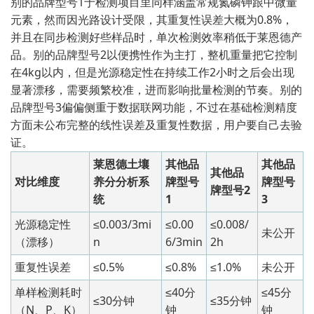
别的品牌型号1于检测项目里同样涵盖常规氮磷钾跟中微量
元素，然而因光路设计受限，其重复性误差大概为0.8%，
并且在同步检测好些样品时，单次检测效率稍低于莱恩德产
品。别的品牌型号2以便携性作为主打，整机重量把它控制
在4kg以内，但是光源稳定性在持续工作2小时之后会出现
显著漂移，需要频繁校准，进而影响批量检测的节奏。别的
品牌型号3偏偏侧重于数据联网功能，不过在基础检测精度
方面未公布完整的线性误差及重复性数据，用户要自己去验
证。
莱恩德土壤
其他品
其他品
其他品
对比维度
养分分析系
牌型号
牌型号
牌型号2
统
1
3
光源稳定性
≤0.003/3mi
≤0.00
≤0.008/
未公开
（漂移）
n
6/3min
2h
重复性误差
≤0.5%
≤0.8%
≤1.0%
未公开
单样检测耗时
≤40分
≤45分
≤30分钟
≤35分钟
（N、P、K）
钟
钟