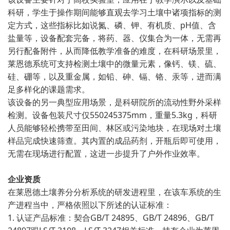
科研，学生于操作期间能够直观去学习土壤中诸项指标的测
定方式，这些指标比如说氮、磷、钾、有机质、pH值、含
盐量等，设备配套完备，将药、器、仪集合为一体，无需再
另行配备附件，从而降低教学准备的难度，在科研场景里，
莱恩德系统可支持检测土壤中的微量元素，像钙、镁、硫、
硅、硼等，以及重金属，如铅、砷、镉、铬、汞等，进而满
足多样化的课题需求。
该设备的另一典型应用场景，是科研院所的流动性野外采样
检测。设备包装尺寸仅550245375mm，重量5.3kg，科研
人员能够轻松携带至田间、林区或污染地块，在现场对土壤
样品完成快速筛查。其内置的成品药剂，开瓶后即可使用，
无需在现场进行配置，这进一步提升了户外作业效率。
企业资质
在莱恩德土壤养分分析系统的研发进程里，在该车系统的生
产进程当中，严格依照以下所述的认证标准：
1. 认证产品标准：契合GB/T 24895、GB/T 24896、GB/T