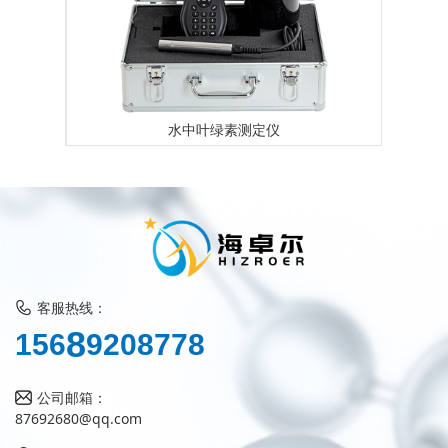
水中叶绿素测定仪
客服热线：
9
1
5
6
8
2
0
8
7
7
8
公司邮箱：
87692680@qq.com