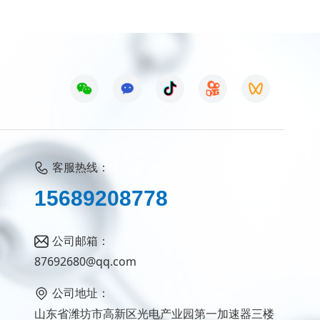
客服热线：
5
1
6
8
9
2
0
8
7
7
8
公司邮箱：
87692680@qq.com
公司地址：
山东省潍坊市高新区光电产业园第一加速器三楼