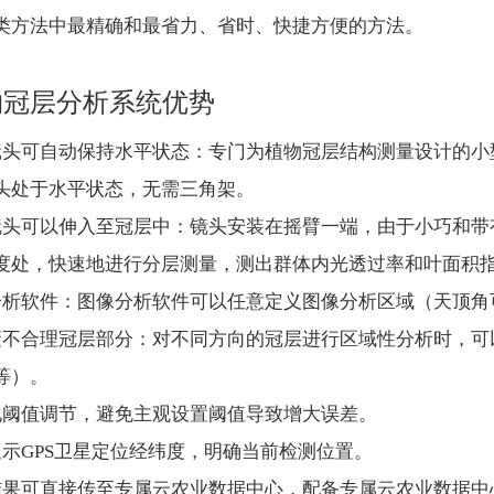
类方法中最精确和最省力、省时、快捷方便的方法。
物冠层分析系统优势
镜头可自动保持水平状态：专门为植物冠层结构测量设计的小
头处于水平状态，无需三角架。
镜头可以伸入至冠层中：镜头安装在摇臂一端，由于小巧和带
度处，快速地进行分层测量，测出群体内光透过率和叶面积
分析软件：图像分析软件可以任意定义图像分析区域（天顶角可
蔽不合理冠层部分：对不同方向的冠层进行区域性分析时，可
等）。
化阈值调节，避免主观设置阈值导致增大误差。
显示GPS卫星定位经纬度，明确当前检测位置。
结果可直接传至专属云农业数据中心，配备专属云农业数据中