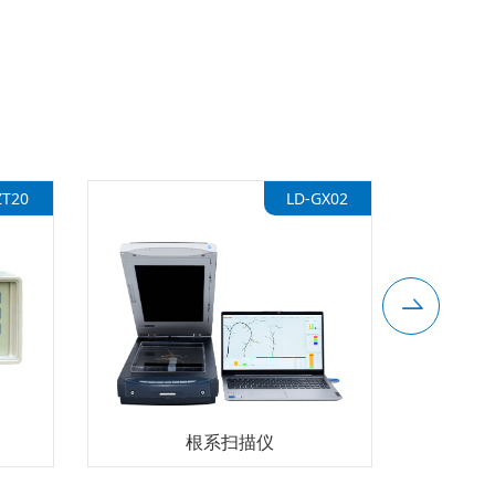
T20
LD-GX02
根系扫描仪