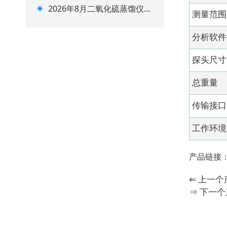
南：莱恩德vs进口品牌怎么选
2026年8月二氧化硫蒸馏仪选
测量范围
购攻略（适配药食检测场景）
分析软件
探头尺寸
总重量
传输接口
工作环境
产品链接
⇐ 上一
⇒ 下一