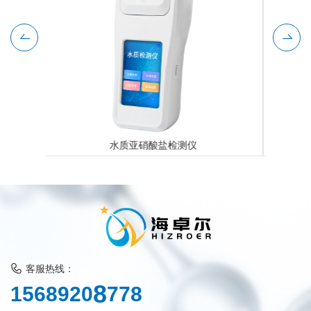
多普勒流速仪
客服热线：
7
1
5
6
8
9
2
0
8
7
8