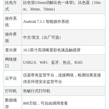
比色方
比色管(16mm消解比色一体管)、比色皿（10m
式
m、30mm、50mm）
操作系
Android 7.1.1 智能操作系统
统
操作界
中文/英文（出厂可选）
面
显示屏
10.1英寸高清晰度彩色液晶触摸屏
网络接
USB2.0、WiFi、蓝牙、热点、RJ45
口
仪器带有监管平台，连接网络，检测结果直接
云平台
传至环境安全监管平台
打印机
热敏行式打印机
数据储
800万组，可自由调用查看
存