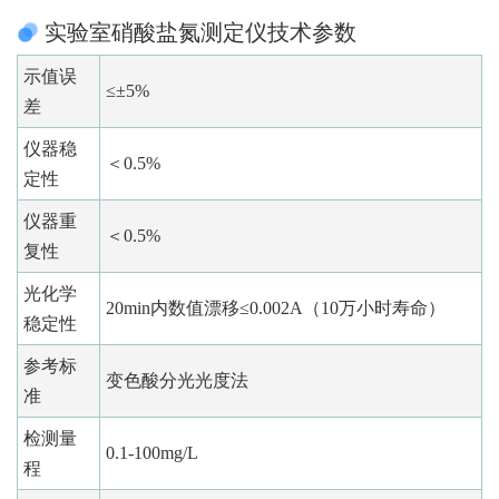
实验室硝酸盐氮测定仪技术参数
示值误
≤±5%
差
仪器稳
＜0.5%
定性
仪器重
＜0.5%
复性
光化学
20min内数值漂移≤0.002A（10万小时寿命）
稳定性
参考标
变色酸分光光度法
准
检测量
0.1-100mg/L
程