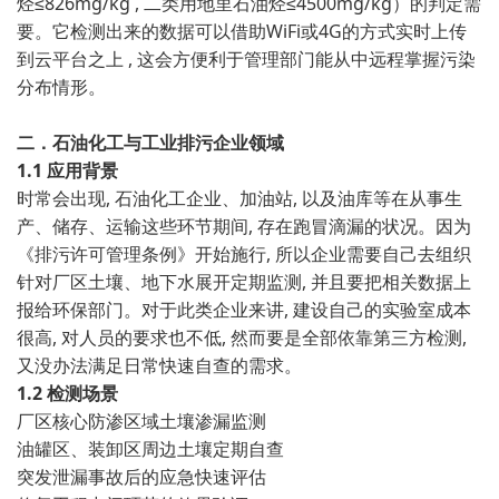
烃≤826mg/kg , 二类用地里石油烃≤4500mg/kg）的判定需
要。它检测出来的数据可以借助WiFi或4G的方式实时上传
到云平台之上 , 这会方便利于管理部门能从中远程掌握污染
分布情形。
二．石油化工与工业排污企业领域
1.1 应用背景
时常会出现, 石油化工企业、加油站, 以及油库等在从事生
产、储存、运输这些环节期间, 存在跑冒滴漏的状况。因为
《排污许可管理条例》开始施行, 所以企业需要自己去组织
针对厂区土壤、地下水展开定期监测, 并且要把相关数据上
报给环保部门。对于此类企业来讲, 建设自己的实验室成本
很高, 对人员的要求也不低, 然而要是全部依靠第三方检测,
又没办法满足日常快速自查的需求。
1.2 检测场景
厂区核心防渗区域土壤渗漏监测
油罐区、装卸区周边土壤定期自查
突发泄漏事故后的应急快速评估