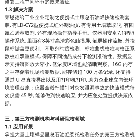
修复工程中间环节的效果验证
1.3 解决方案
莱恩德给工业企业定制之便携式土壤总石油烃快速检测套
装, 有LD-CY2型便携式红外测油仪, 有专用土壤萃取瓶, 有四
氯乙烯萃取剂, 还有现场操作指导手册。仪器用安卓7.1智能
操作系统, 里面有8英寸高清彩色触摸屏, 触屏操作流畅, 外接
鼠标键盘更便利。萃取剂纯度检测、标准曲线校准与校正系
数校准双重模式, 保障不同油品成分下检测准确性。数据显
示支持谱图放大缩小, 低浓度区域也能清晰观察。16G 内存
之中存储着现场检测数据, 能存储超 100 万条记录, 还支持
通过 U 盘直接导出以及用打印机打印, 助力企业建立内部环
境管理台账；仪器全谱扫描针对突发泄漏事故的快速模式每
次仅需 45 秒, 能够做到快速响应, 并为应急处置提供决策依
据。
三．第三方检测机构与科研院校领域
1.1 应用背景
承担大量土壤样品里总石油烃委托检测任务的第三方检测机