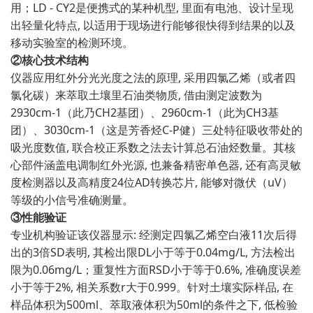
用；LD - CY2是便携式的某种机型, 里面有电池、设计呈现
出轻量化特点, 以适用于现场进行能够很快得到结果的以及
移动实验室的检测环境。
②核心技术结构
仪器应用红外分光光度之法的原理, 采用四氯乙烯（或者四
氯化碳）来萃取土壤里石油类物质, 借由测定波数为
2930cm-1（此乃CH2基团）、2960cm-1（此为CH3基
团）、3030cm-1（这是芳香烃C-P健）三处特征吸收带处的
吸光度数值, 联合校正系数之法去计算总石油烃数量。其核
心部件涵盖电调制红外光源, 也兼备精密单色器, 还有高灵敏
度检测器以及高精度24位AD转换芯片, 能够对微伏（uV）
等级的小信号准确测量。
③性能验证
专业机构验证该仪器显示: 经测定四氯乙烯空白液11次后得
出的3倍SD表明, 其检出限DL小于等于0.04mg/L, 方法检出
限为0.06mg/L；重复性方面RSD小于等于0.6%, 准确度误差
小于等于2%, 相关系数r大于0.999。针对土壤实际样品, 在
样品体积为500ml、萃取液体积为50ml的条件之下, 低检验