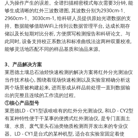
人为操作产生的误差。全谱扫描精密模式每次需要3分钟, 能
够生成清晰的红外三波数谱图, 其波数分别为2930cm-1、
2960cm-1、3030cm-1, 给科研人员提供原始光谱数据的支
持。数据能够借助WiFi上传到云数据管理平台, 达成长期存
储以及长短期对比分析, 方便撰写检测报告和科研论文。与
此同时, 设备支持校正系数法和标准曲线法这两种双重校准,
能够灵活地匹配不同的样品基质和油品来源。
3、产品解决方案
莱恩德土壤总石油烃快速检测的解决方案将红外分光测油仪
当作技术核心, 围绕着现场快速检测以及实验室精确分析这
两个场景被构建起来, 进而形成从样品前处理一直到数据输
出的完整且连续的工作流的过程。
①核心产品型号
莱恩德LD - CY1型该啥啥有的红外分光测油仪, 和LD - CY2型
有某种特性便于干某事的便携式红外测油仪, 是专门直面土
壤、水质、废气里头石油类物质检测而开发出来的专业仪
器。LD - CY1是台式的某种机型, 适合在实验室固定着使