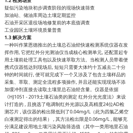
1.2 检测场景
疑似污染地块初步调查阶段的现场快速筛查
加油站、储油库周边土壤定期监控
石油开采区退役场地修复前的本底值调查
工业园区土壤环境质量普查
1.3 解决方案
一种叫作莱恩德推出的土壤总石油烃快速检测系统仪器在发
挥作用, 它把红外分光测油仪当成核心检测单元, 还配置起专
用土壤前处理工具包以及快速萃取方法。当检测人员带着便
携式仪器抵达到现场后, 短短只需要大体约十五减去二十分
钟的时间就行, 便可就完成下一个又涉及了包含土壤样品的
采集、萃取、测定全流程多项操作, 并且还能实现现场不添
加缓冲剂直接去读取土壤里总石油烃含量。仪器是依据
《HJ1051 - 2019土壤石油类的测定 红外分光光度法》来设
计打造的 , 且挑选了电调制红外光源以及高精度24位AD检
测芯片 , 该仪器的检出限低到了0.04mg/L（此为四氯乙烯空
白液测定得出的结果） , 其方法检出限是0.06mg/L , 能够充
分满足建设用地土壤污染风险筛选值（其中一类用地里石油