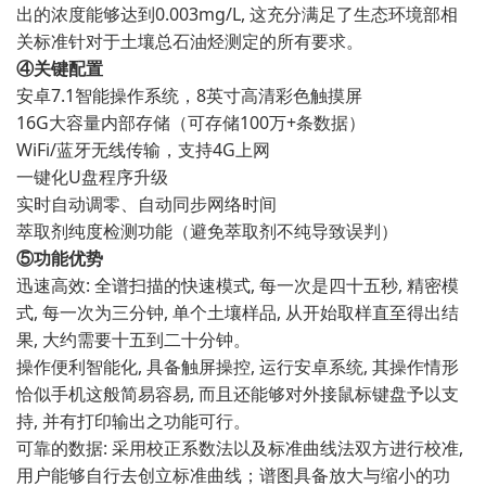
出的浓度能够达到0.003mg/L, 这充分满足了生态环境部相
关标准针对于土壤总石油烃测定的所有要求。
④关键配置
安卓7.1智能操作系统，8英寸高清彩色触摸屏
16G大容量内部存储（可存储100万+条数据）
WiFi/蓝牙无线传输，支持4G上网
一键化U盘程序升级
实时自动调零、自动同步网络时间
萃取剂纯度检测功能（避免萃取剂不纯导致误判）
⑤功能优势
迅速高效: 全谱扫描的快速模式, 每一次是四十五秒, 精密模
式, 每一次为三分钟, 单个土壤样品, 从开始取样直至得出结
果, 大约需要十五到二十分钟。
操作便利智能化, 具备触屏操控, 运行安卓系统, 其操作情形
恰似手机这般简易容易, 而且还能够对外接鼠标键盘予以支
持, 并有打印输出之功能可行。
可靠的数据: 采用校正系数法以及标准曲线法双方进行校准,
用户能够自行去创立标准曲线；谱图具备放大与缩小的功