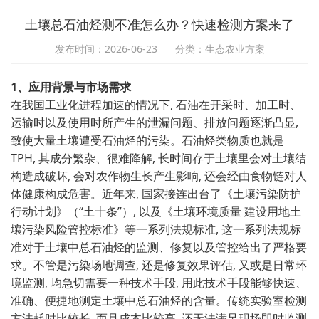
土壤总石油烃测不准怎么办？快速检测方案来了
发布时间：2026-06-23
分类：生态农业方案
1、应用背景与市场需求
在我国工业化进程加速的情况下, 石油在开采时、加工时、
运输时以及使用时所产生的泄漏问题、排放问题逐渐凸显,
致使大量土壤遭受石油烃的污染。石油烃类物质也就是
TPH, 其成分繁杂、很难降解, 长时间存于土壤里会对土壤结
构造成破坏, 会对农作物生长产生影响, 还会经由食物链对人
体健康构成危害。近年来, 国家接连出台了《土壤污染防护
行动计划》（“土十条”）, 以及《土壤环境质量 建设用地土
壤污染风险管控标准》等一系列法规标准, 这一系列法规标
准对于土壤中总石油烃的监测、修复以及管控给出了严格要
求。不管是污染场地调查, 还是修复效果评估, 又或是日常环
境监测, 均急切需要一种技术手段, 用此技术手段能够快速、
准确、便捷地测定土壤中总石油烃的含量。传统实验室检测
方法耗时比较长, 而且成本比较高, 还无法满足现场即时监测