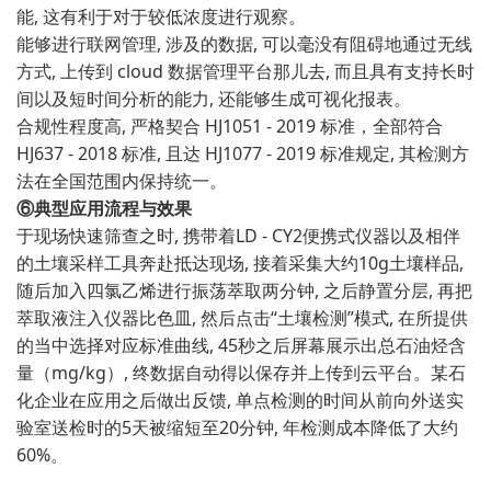
能, 这有利于对于较低浓度进行观察。
能够进行联网管理, 涉及的数据, 可以毫没有阻碍地通过无线
方式, 上传到 cloud 数据管理平台那儿去, 而且具有支持长时
间以及短时间分析的能力, 还能够生成可视化报表。
合规性程度高, 严格契合 HJ1051 - 2019 标准，全部符合
HJ637 - 2018 标准, 且达 HJ1077 - 2019 标准规定, 其检测方
法在全国范围内保持统一。
⑥典型应用流程与效果
于现场快速筛查之时, 携带着LD - CY2便携式仪器以及相伴
的土壤采样工具奔赴抵达现场, 接着采集大约10g土壤样品,
随后加入四氯乙烯进行振荡萃取两分钟, 之后静置分层, 再把
萃取液注入仪器比色皿, 然后点击“土壤检测”模式, 在所提供
的当中选择对应标准曲线, 45秒之后屏幕展示出总石油烃含
量（mg/kg）, 终数据自动得以保存并上传到云平台。某石
化企业在应用之后做出反馈, 单点检测的时间从前向外送实
验室送检时的5天被缩短至20分钟, 年检测成本降低了大约
60%。