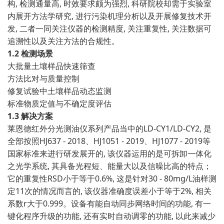
构, 检测通量高, 时效要求颇为强烈, 科研院校却需于实验室
内展开方法学研究, 进行污染机理分析以及开展修复技术开
发, 二者一同关注仪器的检测精度, 关注重复性, 关注数据可
追溯性以及关注方法的合规性。
1.2 检测场景
大批量土壤样品快速筛查
方法比对与质量控制
修复试验中土壤样品动态监测
标准物质定值与不确定度评估
1.3 解决方案
莱恩德红外分光测油仪系列产品当中的LD-CY1/LD-CY2, 是
全部按照HJ637 - 2018、HJ1051 - 2019、HJ1077 - 2019等
国家标准来进行研发展开的, 该仪器运用的是可拆卸一体化
之光学系统, 其具备光程短、能量大以及信噪比高的特点；
它的重复性RSD小于等于0.6%, 这是针对30 - 80mg/L油样测
定11次的情况而言的, 该仪器准确度误差小于等于2%, 相关
系数r大于0.999。设备有能自动同步网络时间的功能, 有一
键化程序升级的功能, 还有实时自动调零的功能, 以此来减少