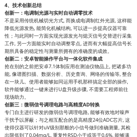
4、技术创新总结
创新一：电调制光源与实时自动调零技术
不是采用传统机械切光方式, 而换成电调制红外光源, 这样能
降低光源发热, 能简化机械结构, 可以进一步提高仪器可靠
性；与此同时一方面实现光源发光与熄灭信号交替进行采集
工作, 另一方面能实时自动调整零点, 进而有大幅提高信号长
期所具备的稳定性与测量所拥有的准确度的成效。
创新二：安卓智能操作平台与一体化软件集成
抢在别的之前把安卓7.1体制应用在测油仪物品上, 把诸多功
能, 像谱图扫描、数据分析、历史查询、网络的传输等, 整合
在一块儿。使用者能够如同运用手机那样搞定全部的操作,
软件能够通过一键来进行U盘升级步骤, 不需要工程师前往
现场助力。
创新三：微弱信号调理电路与高精度AD转换
专门自主进行研发的微弱信号调理电路, 能够有效地对噪声
干扰予以屏蔽；与之相互配合的是高精度24位ADC芯片, 这
使得仪器可以针对uV级别那般的小信号做到准确测量, 其检
出限低到了0.04mg/L, 重复性RSD小于或等于0.6%, 能够满