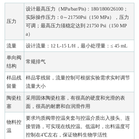
设计最高压力（MPa/bar/Pis)：180/1800/26100；
实际操作压力：0～21750Psi（150 MPa），压力
压力
可调；最高压力须稳定达到 21750 Psi（150 MP
a）
流量
设计流量：12 L-15 L/H，最小处理量：≤ 45 mL
单向阀
常规排气
结构
样品残
样品零残留，流量控制可根据实验需求实时调节
留量
流量大小
陶瓷柱
采用固体陶瓷柱塞，有很高的硬度和光滑的表
塞
面，很高的耐磨和自润滑作用
要求均质阀带控温夹套与控温介质出入接头、连
物料控
接管路，可实现在线控温。低温时，出料温度可
温
控制在4℃左右，保证物料生物学活性