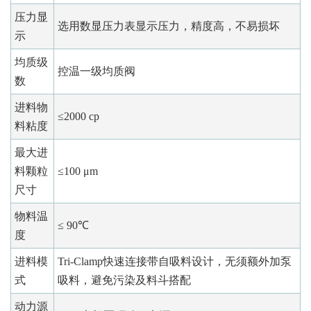
压力显
选用数显压力表显示压力，精度高，不易损坏
示
均质级
控温一级均质阀
数
进料物
≤2000 cp
料粘度
最大进
料颗粒
≤100 μm
尺寸
物料温
≤ 90℃
度
进料模
Tri-Clamp快速连接带自吸料设计，无须额外加泵
式
吸料，避免污染及料斗搭配
动力源