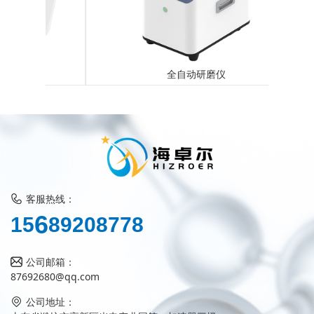
全自动研磨仪
客服热线：
8
1
5
6
9
2
0
8
7
7
8
公司邮箱：
87692680@qq.com
公司地址：