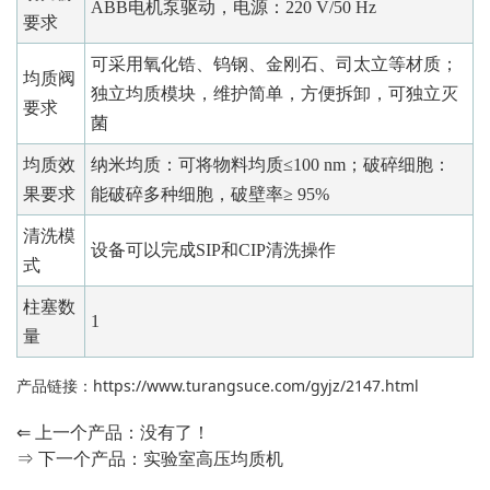
ABB电机泵驱动，电源：220 V/50 Hz
要求
可采用氧化锆、钨钢、金刚石、司太立等材质；
均质阀
独立均质模块，维护简单，方便拆卸，可独立灭
要求
菌
均质效
纳米均质：可将物料均质≤100 nm；破碎细胞：
果要求
能破碎多种细胞，破壁率≥ 95%
清洗模
设备可以完成SIP和CIP清洗操作
式
柱塞数
1
量
产品链接：
https://www.turangsuce.com/gyjz/2147.html
⇐ 上一个产品：没有了！
⇒ 下一个产品：
实验室高压均质机