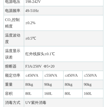
电源电压
198-242V
电源频率
49-51Hz
CO₂控制
±0.2%
精度
温度波动
±0.5℃
度
温度显示
红外线探头±0.1℃
误差
熔断器
F3A/250V Φ5×20
额定功率
≤450VA
≤550VA
≤450VA
≤550VA
重量
80kg
90kg
80kg
90kg
容积
80L
160L
80L
160L
消毒方式
UV紫外消毒