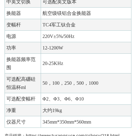
中英文切换
可选配英文版本
换能器
航空级镁铝合金换能器
变幅杆
TC4军工钛合金
电源
220V±5%/50Hz
功率
12-1200W
换能器频率范
20-25KHz
围
可选配高硼硅
50，100，250，500，1000
恒温杯ml
可选配变幅杆
Φ2、Φ3、Φ6、Φ10
净重
大约19kg
仪器尺寸
345mm*350mm*560mm
产品链接：
https://www.turangsuce.com/csbpsy/218.html