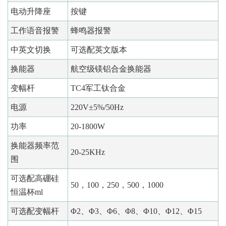
电动升降座
按键
工作语音报警
蜂鸣器报警
中英文切换
可选配英文版本
换能器
航空级镁铝合金换能器
变幅杆
TC4军工钛合金
电源
220V±5%/50Hz
功率
20-1800W
换能器频率范
20-25KHz
围
可选配高硼硅
50，100，250，500，1000
恒温杯ml
可选配变幅杆
Φ2、Φ3、Φ6、Φ8、Φ10、Φ12、Φ15