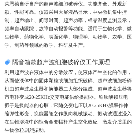
莱恩德自研自产的超声波细胞破碎仪。功能齐全、外观新
颖、性能可靠。仪器采用大屏液晶显示，中央微机集中控
制，超声输出、间隙时间、超声功率，样品温度监测显示，
频率自动跟踪，故障自动报警等功能。适用于生物化学、微
生物学、药物化学、表面化学、物理学、动物学、农学、医
学、制药等领域的教学、科研及生产。
隔音箱款超声波细胞破碎仪工作原理
利用超声波在液体中的分散效应，使液体产生空化的作用，
从而使液体中的固体颗粒或细胞组织破碎。超声波细胞粉碎
机由超声波发生器和换能器二大部分组成。超声波发生器将
市电转变成20-25KHz交变电能供给换能器。锆钛酸钡压电
振子是换能器的心脏，它随交变电压以20-25KHz频率作伸
缩弹性形变，换能器随之作纵向机械振动。振动波通过浸入
在生物溶液中的钛合金变幅杆产生空化效应，激发介质里的
生物微粒剧烈振动。