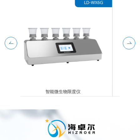
-WX6G
LD-SCP300
手持式超声波细胞破碎仪