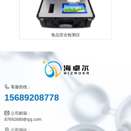
测仪
便携式食品重金属检测仪
客服热线：
1
5
6
8
9
2
0
8
7
7
8
公司邮箱：
87692680@qq.com
公司地址：