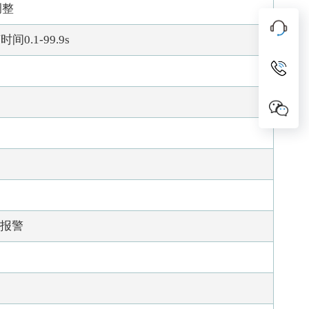
调整
间0.1-99.9s
）
温报警