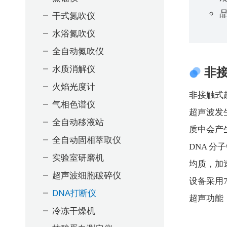
品
干式氮吹仪
水浴氮吹仪
全自动氮吹仪
水质消解仪
非
火焰光度计
非接触式
气相色谱仪
超声波发
全自动移液站
质中会产
全自动固相萃取仪
DNA 
实验室研磨机
均质，加
超声波细胞破碎仪
设备采用
DNA打断仪
超声功能
冷冻干燥机