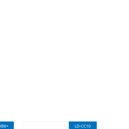
WB6+
LD-CC10