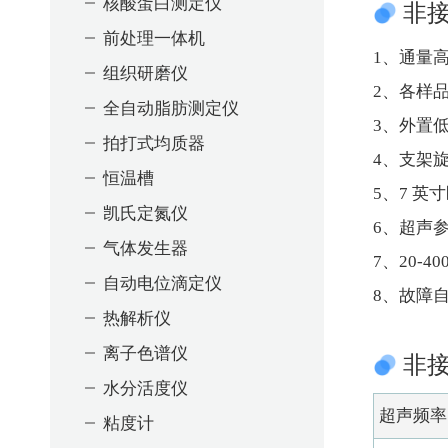
核酸蛋白测定仪
非
前处理一体机
1、通量
组织研磨仪
2、各样
全自动脂肪测定仪
3、外置
拍打式均质器
4、支架
恒温槽
5、7 
凯氏定氮仪
6、超声
气体发生器
7、20
自动电位滴定仪
8、故障
热解析仪
离子色谱仪
非
水分活度仪
超声频率
粘度计